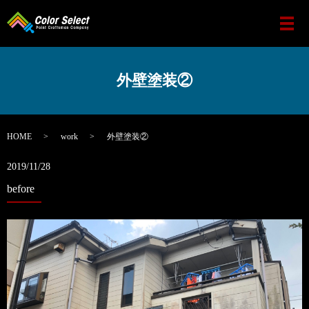
メ
外壁塗装②
HOME
work
外壁塗装②
2019/11/28
before